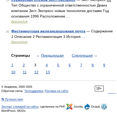
29
Тип Общество с ограниченной ответственностью Девиз
компании Зест Экспресс новые технологии доставки Год
основания 1996 Расположение …
Википедия
Фестиниогская железнодорожная почта
— Содержание
30
1 Описание 2 Регламентация 3 История …
Википедия
Страницы
←
Предыдущая
Следующая
→
1
2
3
4
5
6
7
8
9
10
11
12
13
© Академик, 2000-2026
18+
Обратная связь:
Техподдержка
,
Реклама на сайте
👣 Путешествия
Экспорт словарей на сайты
, сделанные на PHP,
Joomla,
Drupal,
WordPress, MODx.