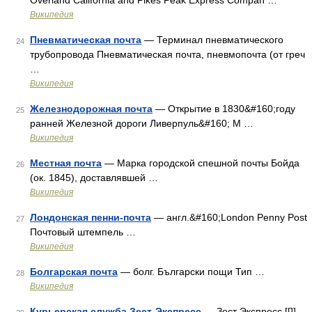
Overland California and Pikes Peak Express Compan …
Википедия
Пневматическая почта
— Терминал пневматического
24
трубопровода Пневматическая почта, пневмопочта (от греч
…
Википедия
Железнодорожная почта
— Открытие в 1830&#160;году
25
ранней Железной дороги Ливерпуль&#160; М …
Википедия
Местная почта
— Марка городской спешной почты Бойда
26
(ок. 1845), доставлявшей …
Википедия
Лондонская пенни-почта
— англ.&#160;London Penny Post
27
Почтовый штемпель …
Википедия
Болгарская почта
— болг. Български пощи Тип …
28
Википедия
Курьерская служба Зест-Экспресс
— Зест Экспресс [[]]